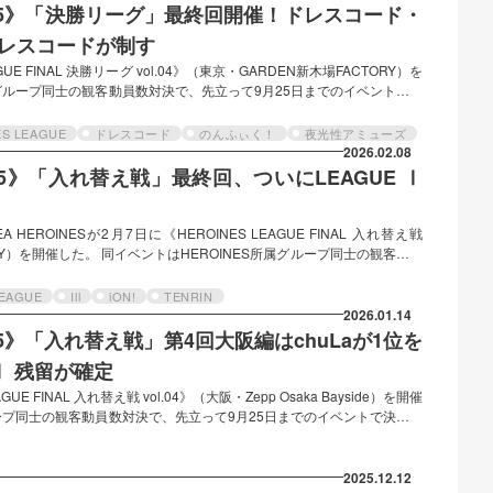
E 2025》「決勝リーグ」最終回開催！ドレスコード・
はドレスコードが制す
GUE FINAL 決勝リーグ vol.04》（東京・GARDEN新木場FACTORY）を
属グループ同士の観客動員数対決で、先立って9月25日までのイベントで決
り、10月からLEAGUE Ⅰ下位４組とLEAGUE Ⅱ上位４組による「入れ
殿堂入り」のiLiFE!を除く）による「決勝リーグ」が行われている。
ES LEAGUE
ドレスコード
のんふぃく！
夜光性アミューズ
全てのLEAGUEイベントで1位を獲得したため、「殿堂入り」が決定。総…
2026.02.08
 2025》「入れ替え戦」最終回、ついにLEAGUE Ⅰ
！
EA HEROINESが2月7日に《HEROINES LEAGUE FINAL 入れ替え戦
TORY）を開催した。 同イベントはHEROINES所属グループ同士の観客動員
で決定したLEAGUE Ⅰ・Ⅱの総合順位結果により、10月からLEAGUE
入れ替え戦」と、LEAGUE Ⅰ上位４組（「殿堂入り」のiLiFE!を除く）
LEAGUE
Ill
iON!
TENRIN
順位とポイント結果 今回のライブでは、ライブ入場時に確認…
2026.01.14
 2025》「入れ替え戦」第4回大阪編はchuLaが1位を
 Ⅰ 残留が確定
UE FINAL 入れ替え戦 vol.04》（大阪・Zepp Osaka Bayside）を開催
ループ同士の観客動員数対決で、先立って9月25日までのイベントで決定し
10月からLEAGUE Ⅰ下位４組とLEAGUE Ⅱ上位４組による「入れ替え
り」のiLiFE!を除く）による「決勝リーグ」が行われている。 順位とポイ
時に確認されるグループごとの観客動員数と事前ファンクラブ投票…
2025.12.12