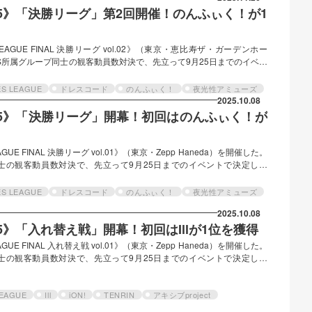
 2025》「決勝リーグ」第2回開催！のんふぃく！が1
 LEAGUE FINAL 決勝リーグ vol.02》（東京・恵比寿ザ・ガーデンホー
ES所属グループ同士の観客動員数対決で、先立って9月25日までのイベン
果により、10月からLEAGUE Ⅰ下位４組とLEAGUE Ⅱ上位４組による
（「殿堂入り」のiLiFE!を除く）による「決勝リーグ」が行われている。
ES LEAGUE
ドレスコード
のんふぃく！
夜光性アミューズ
てのLEAGUEイベントで1位を獲得したため、「殿堂入り」が決定。総合5…
2025.10.08
E 2025》「決勝リーグ」開幕！初回はのんふぃく！が
AGUE FINAL 決勝リーグ vol.01》（東京・Zepp Haneda）を開催した。
プ同士の観客動員数対決で、先立って9月25日までのイベントで決定した
回の10月からLEAGUE Ⅰ下位４組とLEAGUE Ⅱ上位４組による「入れ
入り」のiLiFE!を除く）による「決勝リーグ」が行われる。 LEAGUE
ES LEAGUE
ドレスコード
のんふぃく！
夜光性アミューズ
UEイベントで1位を獲得したため、「殿堂入り」が決定。総合5位…
2025.10.08
 2025》「入れ替え戦」開幕！初回はIllが1位を獲得
AGUE FINAL 入れ替え戦 vol.01》（東京・Zepp Haneda）を開催した。
プ同士の観客動員数対決で、先立って9月25日までのイベントで決定した
回の10月からLEAGUE Ⅰ下位４組とLEAGUE Ⅱ上位４組による「入れ
堂入り」のiLiFE!を除く）による「決勝リーグ」が行われる。 順位とポイ
時に確認されるグループごとの観客動員数と事前ファンクラブ投票の結果
LEAGUE
Ill
iON!
TENRIN
アキシブproject