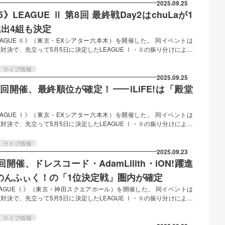
2025.09.25
E Ⅱ 第8回 最終戦Day2はchuLaが1
出4組も決定
ES LEAGUE Ⅱ》（東京・EXシアター六本木）を開催した。 同イベントは
数対決で、先立って5月5日に決定したLEAGUE Ⅰ・Ⅱの振り分けにより
位とポイント結果 今回のライブでは、ライブ入場時に確認されるグルー
票の結果に応じたポイントの合算により順位が決定された。今年度のリ
ライブ情報
入されており、合計スコアが1位決定戦・リーグ入れ替え戦への参加に
2025.09.25
結果および…
Ⅰ 第6回開催、最終順位が確定！
——
iLiFE!は「殿堂
ES LEAGUE Ⅰ》（東京・EXシアター六本木）を開催した。 同イベントは
数対決で、先立って5月5日に決定したLEAGUE Ⅰ・Ⅱの振り分けにより
いる。《LEAGUE Ⅰ》にはⅠ部リーグ所属10グループが出演。また
4日まで全3回のライブの動員状況によりLEAGUE Ⅰへの所属が決まった
ライブ情報
ライブでは、HEROINES公式ファンクラブ内の事前会員投票による順位ポ
2025.09.23
第5回開催、ドレスコード・AdamLilith・iON!躍進
位とのんふぃく！の「1位決定戦」圏内が確定
ES LEAGUE Ⅰ》（東京・神田スクエアホール）を開催した。 同イベントは
数対決で、先立って5月5日に決定したLEAGUE Ⅰ・Ⅱの振り分けにより
いる。《LEAGUE Ⅰ》にはⅠ部リーグ所属10グループが出演。また
日まで全3回のライブの動員状況によりLEAGUE Ⅰへの所属が決まった
ライブ情報
ライブでは、HEROINES公式ファンクラブ内の事前会員投票による順位ポ