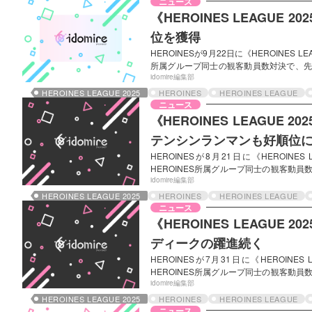
ニュース
イントと、ライブ入場時に確認さ…
《HEROINES LEAGUE 2025》LEAGU
位を獲得
HEROINESが9月22日に《HEROINES 
所属グループ同士の観客動員数対決で、先立
ライブが開催されている。 順位とポイン
idomire編集部
客動員数と事前ファンクラブ投票の結果に
HEROINES LEAGUE 2025
HEROINES
HEROINES LEAGUE
に応じたポイントシステムが導入されてお
ニュース
なお、前回記事で報じた第6回の結果につ
《HEROINES LEAGUE 2
テンシンランマンも好順位に
HEROINESが8月21日に《HEROINE
HEROINES所属グループ同士の観客動員
リーグ別のライブが開催されている。前回か
idomire編集部
たchuLa、同じく24日にデビューした
HEROINES LEAGUE 2025
HEROINES
HEROINES LEAGUE
とポイント結果 今回のライブでは、ライ
ニュース
た。今年度のリーグは順位に応じたポイン
《HEROINES LEAGUE
ディークの躍進続く
HEROINESが7月31日に《HEROINE
HEROINES所属グループ同士の観客動員
リーグ別のライブが開催されている。今回か
idomire編集部
たchuLa、同じく24日にデビューした
HEROINES LEAGUE 2025
HEROINES
HEROINES LEAGUE
イブでは、事前ファンクラブ会員投票と、
ニュース