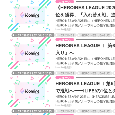
ニュース
《HEROINES LEAGUE 2025》LEAGU
位を獲得、「入れ替え戦」進
HEROINESが9月25日に《HEROIN
HEROINES所属グループ同士の観客動員
リーグ別のライブが開催されている。 順
idomire編集部
プごとの観客動員数と事前ファンクラブ投
HEROINES LEAGUE 2025
HEROINES
HEROINES LEAGUE
ーグは順位に応じたポイントシステムが導
ニュース
影響する。 9月25日 LEAGUE Ⅱの順位
HEROINES LEAGUE 
入り」へ
HEROINESが9月24日に《HEROIN
HEROINES所属グループ同士の観客動員
今年度前半の各リーグでのライブが行われて
idomire編集部
第4回から、5月22日にデビューし、7月1
HEROINES LEAGUE 2025
HEROINES
HEROINES LEAGUE
iON!が参加している。 順位結果 今回の
ニュース
イントと、ライブ入場時に確認…
HEROINES LEAGUE Ⅰ
で混戦へ
——
iLiFE!の1
HEROINESが9月23日に《HEROIN
HEROINES所属グループ同士の観客動員
今年度前半の各リーグでのライブが行われて
idomire編集部
前回から、5月22日にデビューし、7月14
HEROINES LEAGUE 2025
HEROINES
HEROINES LEAGUE
iON!が参加している。 順位結果 今回の