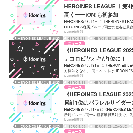
が決定された。今年度のリーグは順位に応
HEROINES LEAGUE 
高く
——
iON!も初参加
HEROINESが8月4日に《HEROINE
HEROINES所属グループ同士の観客動員
今年度前半の各リーグでのライブが行われて
idomire編集部
今回から、5月22日にデビューし、前回7月
HEROINES LEAGUE 2025
HEROINES
HEROINES LEAGUE
ったiON!が参加している。 今回のライブ
ニュース
トと、ライブ入場時に確認されるグ…
《HEROINES LEAGUE
ナコロビヤオキが1位に！
HEROINESが7月31日に《HEROINES
方開催となる。 同イベントはHEROI
LEAGUE Ⅰ・Ⅱの振り分けによりリー
idomire編集部
Ⅱ》には、5月15日に新体制メンバーでの
HEROINES LEAGUE 2025
HEROINES
HEROINES LEAGUE
ンランマンが参加。今回は2グループの所
ニュース
たため、公平を期すべく両グループはライ
《HEROINES LEAGUE 
累計1位はパラレルサイダー
HEROINESが7月17日に《HEROINES 
所属グループ同士の観客動員数対決で、先立
ライブが開催されている。今回から《LEAG
idomire編集部
同じく24日にデビューした名古屋拠点の
HEROINES LEAGUE 2025
HEROINES
HEROINES LEAGUE
ットが一部券種を除きほぼ売り切れとなっ
ニュース