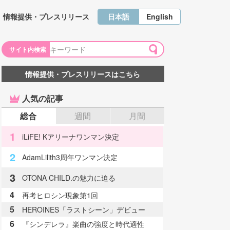
日本語
English
情報提供・プレスリリース
サイト内検索
情報提供・プレスリリースはこちら
人気の記事
総合
週間
月間
1
iLiFE! Kアリーナワンマン決定
2
AdamLilith3周年ワンマン決定
3
OTONA CHILD.の魅力に迫る
4
再考ヒロシン現象第1回
5
HEROINES「ラストシーン」デビュー
6
『シンデレラ』楽曲の強度と時代適性