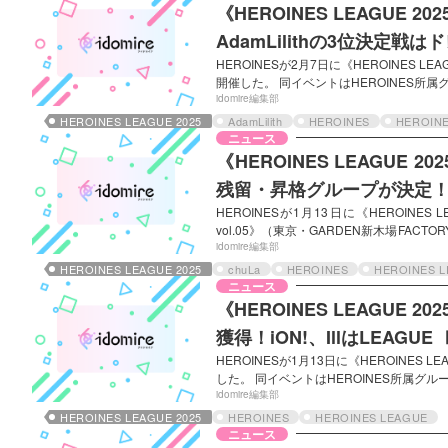
《HEROINES LEAGU
AdamLilithの3位決定戦
HEROINESが2月7日に《HEROINES LEA
開催した。 同イベントはHEROINES所
定したLEAGUE Ⅰ・Ⅱの総合順位結果によ
idomire編集部
替え戦」と、LEAGUE Ⅰ上位４組（「
HEROINES LEAGUE 2025
AdamLilith
HEROINES
HEROIN
LEAGUE Ⅰ の結果では、iLiFE!は
ニュース
《HEROINES LEAGUE
残留・昇格グループが決定
HEROINESが1月13日に《HEROINES L
vol.05》（東京・GARDEN新木場FAC
数対決で、先立って9月25日までのイベント
idomire編集部
Ⅰ下位４組とLEAGUE Ⅱ上位４組による「
HEROINES LEAGUE 2025
chuLa
HEROINES
HEROINES 
による「決勝リーグ」が行われている。 
ニュース
《HEROINES LEAGUE
獲得！iON!、IllはLEAGUE
HEROINESが1月13日に《HEROINES LEAG
した。 同イベントはHEROINES所属グ
たLEAGUE Ⅰ・Ⅱの総合順位結果により、
idomire編集部
戦」と、LEAGUE Ⅰ上位４組（「殿堂入
HEROINES LEAGUE 2025
HEROINES
HEROINES LEAGUE
ント結果 今回のライブでは、ライブ入場
ニュース