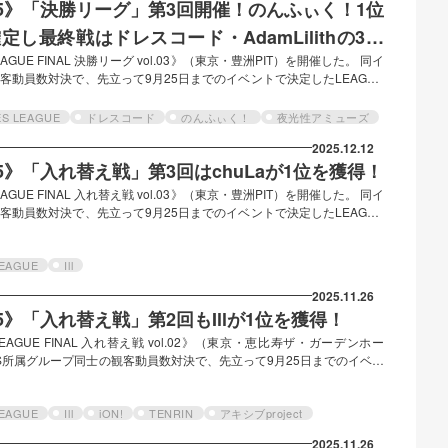
 2025》「決勝リーグ」第3回開催！のんふぃく！1位
し最終戦はドレスコード・AdamLilithの3位
LEAGUE FINAL 決勝リーグ vol.03》（東京・豊洲PIT）を開催した。 同イ
観客動員数対決で、先立って9月25日までのイベントで決定したLEAGUE
AGUE Ⅰ下位４組とLEAGUE Ⅱ上位４組による「入れ替え戦」と、
iFE!を除く）による「決勝リーグ」が行われている。 LEAGUE Ⅰ の結果
ES LEAGUE
ドレスコード
のんふぃく！
夜光性アミューズ
トで1位を獲得したため、「殿堂入り」が決定。総合5位のAdamL…
2025.12.12
 2025》「入れ替え戦」第3回はchuLaが1位を獲得！
LEAGUE FINAL 入れ替え戦 vol.03》（東京・豊洲PIT）を開催した。 同イ
観客動員数対決で、先立って9月25日までのイベントで決定したLEAGUE
AGUE Ⅰ下位４組とLEAGUE Ⅱ上位４組による「入れ替え戦」と、
LiFE!を除く）による「決勝リーグ」が行われている。 順位とポイント結果
れるグループごとの観客動員数と事前ファンクラブ投票の結果に応じた
LEAGUE
Ill
2025.11.26
2025》「入れ替え戦」第2回もIllが1位を獲得！
 LEAGUE FINAL 入れ替え戦 vol.02》（東京・恵比寿ザ・ガーデンホー
ES所属グループ同士の観客動員数対決で、先立って9月25日までのイベン
果により、10月からLEAGUE Ⅰ下位４組とLEAGUE Ⅱ上位４組による
（「殿堂入り」のiLiFE!を除く）による「決勝リーグ」が行われている。
ライブ入場時に確認されるグループごとの観客動員数と事前ファンクラブ
LEAGUE
Ill
iON!
TENRIN
アキシブproject
2025.11.26