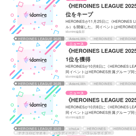
《HEROINES LEAGUE
位をキープ
HEROINESが11月25日に《HEROINES
ル）を開催した。 同イベントはHEROIN
トで決定したLEAGUE Ⅰ・Ⅱの総合順位結
idomire編集部
「入れ替え戦」と、LEAGUE Ⅰ上位４組
HEROINES LEAGUE 2025
AdamLilith
HEROINES
HEROIN
LEAGUE Ⅰ の結果では、iLiFE!は全
ニュース
《HEROINES LEAGU
1位を獲得
HEROINESが10月8日に《HEROINES LE
同イベントはHEROINES所属グルー
LEAGUE Ⅰ・Ⅱの総合順位結果により、今
idomire編集部
替え戦」と、LEAGUE Ⅰ上位４組（「殿堂
HEROINES LEAGUE 2025
AdamLilith
HEROINES
HEROIN
Ⅰ の結果では、iLiFE!は全てのLEAG
ニュース
《HEROINES LEAGUE
HEROINESが10月8日に《HEROINES LE
同イベントはHEROINES所属グルー
LEAGUE Ⅰ・Ⅱの総合順位結果により、今
idomire編集部
替え戦」と、LEAGUE Ⅰ上位４組（「殿
ント結果 今回のライブでは、ライブ入場
HEROINES LEAGUE 2025
chuLa
HEROINES
HEROINES 
ナナコロビヤオキ
パラディーク
パラレルサイダー
に応じ…