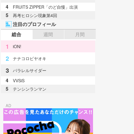
4
FRUITS ZIPPER「のど自慢」出演
5
再考ヒロシン現象第4回
注目のプロフィール
総合
週間
月間
1
iON!
2
ナナコロビヤオキ
3
パラレルサイダー
4
VVSiS
5
テンシンランマン