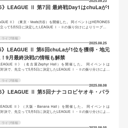
2025.09.23
E Ⅱ 第7回 最終戦Day1はchuLaが1
LEAGUE Ⅱ》（東京・Veats渋谷）を開催した。 同イベントはHEROINES
って5月5日に決定したLEAGUE Ⅰ・Ⅱの振り分けによりリーグ別の
ト結果 今回のライブでは、ライブ入場時に確認されるグループごとの観
応じたポイントの合算により順位が決定された。今年度のリーグは順位
ライブ情報
り、合計スコアが1位決定戦・リーグ入れ替え戦への参加に影響する。
2025.08.25
いて、公式…
025》LEAGUE Ⅱ 第6回chuLaが1位を獲得・地元
！9月最終決戦の情報も解禁
S LEAGUE Ⅱ》（名古屋Zephyr Hall）を開催した。 同イベントは
数対決で、先立って5月5日に決定したLEAGUE Ⅰ・Ⅱの振り分けにより
ら《LEAGUE Ⅱ》には、5月15日に新体制メンバーでの復活を果たし
名古屋拠点のテンシンランマンが新たに順位付けの対象となっている。 順位
ライブ情報
ブ入場時に確認されるグループごとの観客動員数により順位が決定され
2025.08.08
…
 2025》LEAGUE Ⅱ 第5回ナナコロビヤオキ・パラ
S LEAGUE Ⅱ》（大阪・Banana Hall）を開催した。 同イベントは
数対決で、先立って5月5日に決定したLEAGUE Ⅰ・Ⅱの振り分けにより
ら《LEAGUE Ⅱ》には、5月15日に新体制メンバーでの復活を果たし
名古屋拠点のテンシンランマンが新たに順位付けの対象となった。 今回のラ
ライブ情報
ライブ入場時に確認されるグループごとの観客動員数の合算により順位
2025.08.05