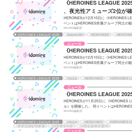
《HEROINES LEAGUE
、夜光性アミューズ2位が確定
HEROINESが12月10日に《HEROINES 
決定戦へ
ベントはHEROINES所属グループ同士の
Ⅰ・Ⅱの総合順位結果により、10月からLE
idomire編集部
LEAGUE Ⅰ上位４組（「殿堂入り」のiL
HEROINES LEAGUE 2025
AdamLilith
HEROINES
HEROIN
では、iLiFE!は全てのLEAGUEイベン
ニュース
《HEROINES LEAGUE
HEROINESが12月10日に《HEROINES 
ベントはHEROINES所属グループ同士の
Ⅰ・Ⅱの総合順位結果により、10月からLE
idomire編集部
LEAGUE Ⅰ上位４組（「殿堂入り」のi
今回のライブでは、ライブ入場時に確認さ
HEROINES LEAGUE 2025
chuLa
HEROINES
HEROINES 
ポイントの…
ニュース
《HEROINES LEAGUE 
HEROINESが11月25日に《HEROINES
ル）を開催した。 同イベントはHEROIN
トで決定したLEAGUE Ⅰ・Ⅱの総合順位結
idomire編集部
「入れ替え戦」と、LEAGUE Ⅰ上位４組
順位とポイント結果 今回のライブでは、
HEROINES LEAGUE 2025
chuLa
HEROINES
HEROINES 
ナナコロビヤオキ
パラディーク
パラレルサイダー
投票の結果に応…
ニュース