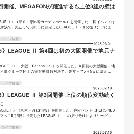
…
Ⅰ第4回開催、MEGAFONが躍進するも上位3組の壁は
S LEAGUE Ⅰ》（東京・恵比寿ガーデンホール）を開催した。 同イベントは
数対決で、先立って5月5日に決定したLEAGUE Ⅰ・Ⅱの振り分けにより
いる。《LEAGUE Ⅰ》にはⅠ部リーグ所属10グループが出演。また
14日まで全3回のライブの動員状況によりLEAGUE Ⅰへの所属が決ま
ライブ情報
では、HEROINES公式ファンクラブ内の事前会員投票による順位ポイン
2025.08.01
 2025》LEAGUE Ⅱ 第4回は初の大阪開催で地元ナ
 LEAGUE Ⅱ》（大阪・Banana Hall）を開催した。今回初の大阪開催・地
NES所属グループ同士の観客動員数対決で、先立って5月5日に決定した
グ別のライブが開催されている。7月の東京・大阪2公演から《LEAGUE
復活を果たしたchuLa、同じく24日にデビューした名古屋拠点のテンシ
ライブ情報
属リーグ決定時点でチケットが一部券種を除きほぼ売り切れとなってい
2025.07.18
…
2025》LEAGUE Ⅱ 第3回開催 上位の順位変動続く
に
LEAGUE Ⅱ》（東京・Veats渋谷）を開催した。 同イベントはHEROINES
って5月5日に決定したLEAGUE Ⅰ・Ⅱの振り分けによりリーグ別の
UE Ⅱ》には、5月15日に新体制メンバーでの復活を果たしたchuLa、
テンシンランマンが参加。今回は2グループの所属リーグ決定時点でチケ
ライブ情報
ていたため、公平を期すべく両グループはライブ出演のみで順位付けさ
2025.07.15