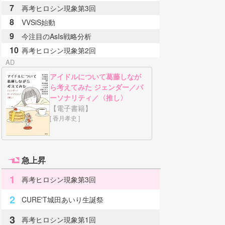
7
再考ヒロシン現象第3回
8
VVSiS始動
9
今注目のAsIs戦略分析
10
再考ヒロシン現象第2回
アイドルについて葛藤しなが
ら考えてみた ジェンダー／パ
ーソナリティ／〈推し〉
【電子書籍】
[ 香月孝史 ]
急上昇
1
再考ヒロシン現象第3回
2
CURE'T城田あいり生誕祭
3
再考ヒロシン現象第1回