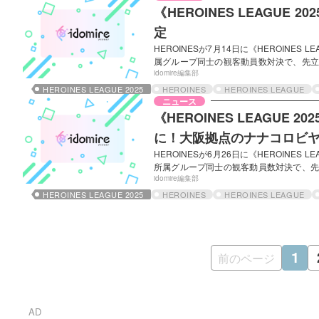
れない措置が取られた。 また、新設され…
《HEROINES LEAGUE
定
HEROINESが7月14日に《HEROINES
属グループ同士の観客動員数対決で、先立っ
各リーグでのライブが行われている。《LE
idomire編集部
に新体制メンバーでの復活を果たしたchuL
HEROINES LEAGUE 2025
HEROINES
HEROINES LEAGUE
点のテンシンランマンがゲストアクトとし
ニュース
外であるが、動員数の集計は行われ、…
《HEROINES LEAGUE 
に！大阪拠点のナナコロビ
HEROINESが6月26日に《HEROINES 
所属グループ同士の観客動員数対決で、先立
ライブが開催されている。今回から《LEAG
idomire編集部
5月22日にデビューしたiON!、同じく
HEROINES LEAGUE 2025
HEROINES
HEROINES LEAGUE
演。いずれもリーグ振り分けに参加してい
属リーグ決定等に影響するとされて…
1
前のページ