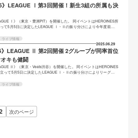
 2025》LEAGUE Ⅰ第3回開催！新生3組の所属も決
 LEAGUE Ⅰ》（東京・豊洲PIT）を開催した。 同イベントはHEROINES所
て5月5日に決定したLEAGUE Ⅰ・Ⅱの振り分けにより今年度前半の
AGUE Ⅰ》にはⅠ部リーグ所属9グループが出演。また今回、5月15日
a、5月22日にデビューしたiON!、同じく24日にデビューした名古屋拠
ライブ情報
て出演。いずれもリーグ振り分けに参加していないため順位付けの対象
2025.06.29
2025》LEAGUE Ⅱ 第2回開催 2グループが同率首位
ヤオキも健闘
LEAGUE Ⅱ》（東京・Veats渋谷）を開催した。 同イベントはHEROINES
って5月5日に決定したLEAGUE Ⅰ・Ⅱの振り分けによりリーグ別の
UE Ⅱ》にも、5月15日に新体制メンバーでの復活を果たしたchuLa、
24日にデビューした名古屋拠点のテンシンランマンがゲストアクトとして出
ライブ情報
ないため順位付けの対象外であるが、動員数の集計は行われ、今後の所
2
次のページ