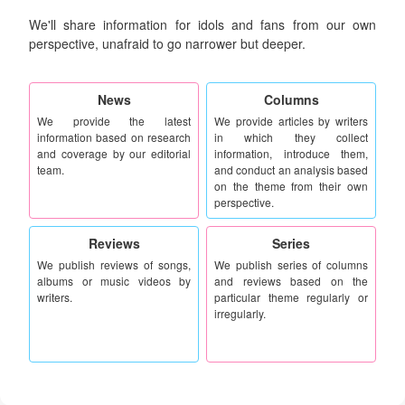
We'll share information for idols and fans from our own
perspective, unafraid to go narrower but deeper.
News
Columns
We provide the latest
We provide articles by writers
information based on research
in which they collect
and coverage by our editorial
information, introduce them,
team.
and conduct an analysis based
on the theme from their own
perspective.
Reviews
Series
We publish reviews of songs,
We publish series of columns
albums or music videos by
and reviews based on the
writers.
particular theme regularly or
irregularly.