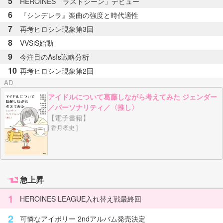
5
HEROINES「ラストシーン」デビュー
6
『シンデレラ』楽曲の強度と時代適性
7
再考ヒロシン現象第3回
8
VVSiS始動
9
今注目のAsIs戦略分析
10
再考ヒロシン現象第2回
アイドルについて葛藤しながら考えてみた ジェンダー
／パーソナリティ／〈推し〉
【電子書籍】
[ 香月孝史 ]
急上昇
1
HEROINES LEAGUE入れ替え戦最終回
2
可憐なアイボリー 2ndアルバム発売決定