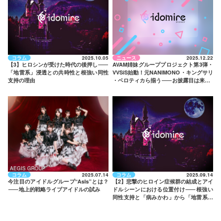
コラム
2025.10.05
ニュース
2025.12.22
【3】ヒロシンが受けた時代の後押し
——
AVAM姉妹グループプロジェクト第3弾・
「地雷系」浸透との共時性と根強い同性
VVSiS始動！元NANIMONO・キングサリ
支持の理由
・ベロティカら揃う
——
お披露目は来年1
月
AEGIS GROUP
コラム
2025.07.14
コラム
2025.09.14
今注目のアイドルグループ“AsIs”とは？
【2】悲撃のヒロイン症候群の結成とアイ
——
地上的戦略ライブアイドルの試み
ドルシーンにおける位置付け
——
根強い
同性支持と「病みかわ」から「地雷系」
への接続