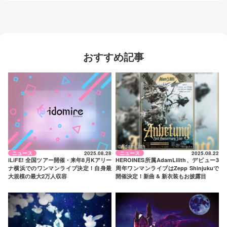
おすすめ記事
©AdamLilith
ニュース
2025.08.28
ニュース
2025.08.22
iLiFE! 全国ツアー開催・来年8月Kアリー
HEROINES所属AdamLilith、デビュー3
ナ横浜でのワンマンライブ決定！自身最
周年ワンマンライブはZepp Shinjukuで
大規模の最大2万人収容
開催決定！新曲 & 新衣装もお披露目