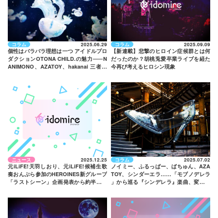
コラム
2025.06.29
コラム
2025.09.09
個性はバラバラ理想は一つ アイドルプロ
【新連載】悲撃のヒロイン症候群とは何
ダクションOTONA CHILD.の魅力
——
N
だったのか？胡桃兎愛卒業ライブを経た
ANIMONO、AZATOY、hakanai 三者三
今再び考えるヒロシン現象
様のグループを紹介
ニュース
2025.12.25
コラム
2025.07.02
元iLiFE!天羽しおり、元iLiFE!候補生歌
ノイミー、ふるっぱー、ばちゅん、AZA
奏おんぷら参加のHEROINES新グループ
TOY、シンダーエラ……「モブノデレラ
「ラストシーン」企画発表から約半年で
」から巡る『シンデレラ』楽曲、変わら
ついにデビュー！
ぬモチーフの強度と時代適性