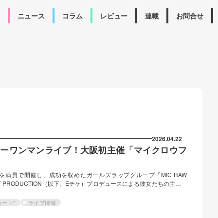
ニュース
コラム
レビュー
連載
お問合せ
2026.04.22
0分フリーワンマンライブ！大阪初主催「マイクロウフ
満員で開催し、成功を収めたガールズラップグループ「MIC RAW
ET PRODUCTION（以下、Eチケ）プロデュースによる彼女たちの主催イ
、5/3(日祝)に開催される。終日同じライブハウスでMIC RAW RUGAが出演す
阪での開催となる。 まず昼に行われるのは、MIC RAW RUGAの入
ート⁺
ライブ情報
l.3」。持ち時間はたっぷり60分、用意されている。 続いて夕方からの公演は