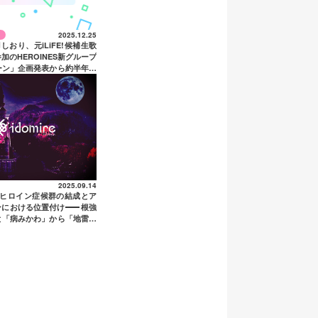
2025.12.25
天羽しおり、元iLiFE!候補生歌
加のHEROINES新グループ
ーン」企画発表から約半年で
ュー！
2025.09.14
のヒロイン症候群の結成とア
ンにおける位置付け
——
根強
と「病みかわ」から「地雷系