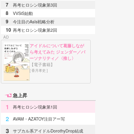
7
再考ヒロシン現象第3回
8
VVSiS始動
9
今注目のAsIs戦略分析
10
再考ヒロシン現象第2回
アイドルについて葛藤しなが
ら考えてみた ジェンダー／パ
ーソナリティ／〈推し〉
【電子書籍】
[ 香月孝史 ]
急上昇
1
再考ヒロシン現象第1回
2
AVAM・AZATOY注目アー写
3
サブカル系アイドルDorothyDrop結成