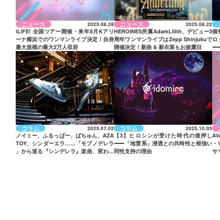
©AdamLilith
ニュース
ニュース
2025.08.28
2025.08.22
iLiFE! 全国ツアー開催・来年8月Kアリ
HEROINES所属AdamLilith、デビュー3
個
ーナ横浜でのワンマンライブ決定！自身
周年ワンマンライブはZepp Shinjukuで
ロ
最大規模の最大2万人収容
開催決定！新曲 & 新衣装もお披露目
—
三
コラム
コラム
2025.07.02
2025.10.05
ノイミー、ふるっぱー、ばちゅん、AZA
【3】ヒロシンが受けた時代の後押し
A
TOY、シンダーエラ……「モブノデレラ
——
「地雷系」浸透との共時性と根強い
・
」から巡る『シンデレラ』楽曲、変わら
同性支持の理由
サ
ぬモチーフの強度と時代適性
来