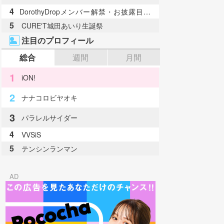
4
DorothyDropメンバー解禁・お披露目ラ
イブ情報
5
CURE'T城田あいり生誕祭
注目のプロフィール
総合
週間
月間
1
iON!
2
ナナコロビヤオキ
3
パラレルサイダー
4
VVSiS
5
テンシンランマン