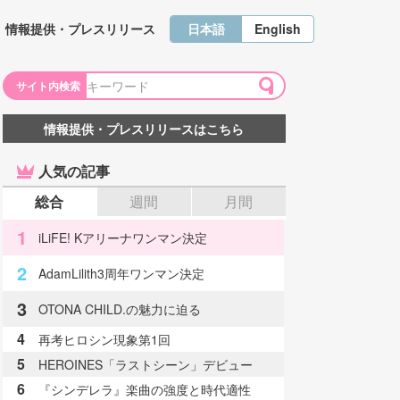
日本語
English
情報提供・プレスリリース
サイト内検索
情報提供・プレスリリースはこちら
人気の記事
総合
週間
月間
1
iLiFE! Kアリーナワンマン決定
2
AdamLilith3周年ワンマン決定
3
OTONA CHILD.の魅力に迫る
4
再考ヒロシン現象第1回
5
HEROINES「ラストシーン」デビュー
6
『シンデレラ』楽曲の強度と時代適性