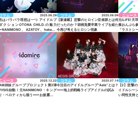
コラム
コラム
ニュース
2025.06.29
2025.09.09
性はバラバラ理想は一つ アイドルプ
【新連載】悲撃のヒロイン症候群とは何
元iLiFE!
ダクションOTONA CHILD.の魅力
だったのか？胡桃兎愛卒業ライブを経た
奏おんぷら参
—
NANIMONO、AZATOY、hakanai
今再び考えるヒロシン現象
「ラストシ
者三様のグループを紹介
ついにデビ
AEGIS GROUP
ニュース
コラム
コラム
2025.12.22
2025.07.14
VAM姉妹グループプロジェクト第3弾
今注目のアイドルグループ“AsIs”とは？
【2】悲撃
VVSiS始動！元NANIMONO・キング
——
地上的戦略ライブアイドルの試み
イドルシー
リ・ベロティカら揃う
——
お披露目は
い同性支持
年1月
」への接続