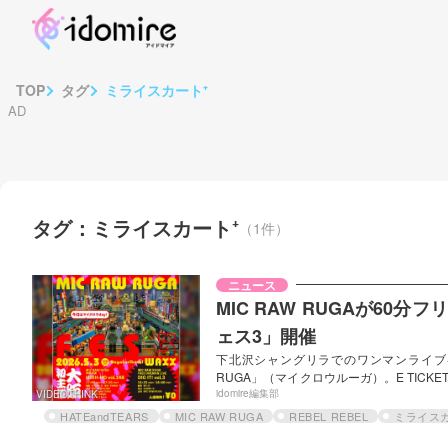
TOP
タグ
ミライスカート⁺
タグ：ミライスカート⁺
（1件）
ニュース
MIC RAW RUGAが6
ェス3」開催
下北沢シャングリラでのワンマンライブを
RUGA」（マイクロウルーガ）。E TICK
ベント「MIC RAW RUGA FES 3」が
idomire編集部
VIDEOTHINK
るライブが行われる同企画だが、今回は初の大
HATEandTEARS
MIC RAW RUGA
REBEL REBEL
ミライスカ
場無料のワンマンライブ「DIG IT! vo