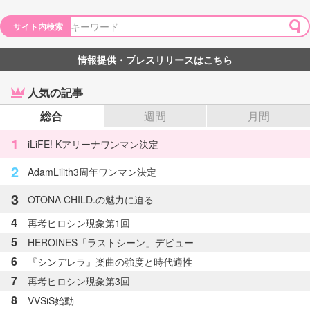
サイト内検索
情報提供・プレスリリースはこちら
人気の記事
総合
週間
月間
1
iLiFE! Kアリーナワンマン決定
2
AdamLilith3周年ワンマン決定
3
OTONA CHILD.の魅力に迫る
4
再考ヒロシン現象第1回
5
HEROINES「ラストシーン」デビュー
6
『シンデレラ』楽曲の強度と時代適性
7
再考ヒロシン現象第3回
8
VVSiS始動