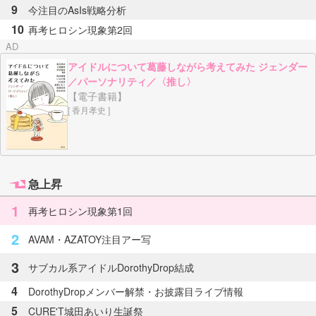
9
今注目のAsIs戦略分析
10
再考ヒロシン現象第2回
アイドルについて葛藤しながら考えてみた ジェンダー
／パーソナリティ／〈推し〉
【電子書籍】
[ 香月孝史 ]
急上昇
1
再考ヒロシン現象第1回
2
AVAM・AZATOY注目アー写
3
サブカル系アイドルDorothyDrop結成
4
DorothyDropメンバー解禁・お披露目ライブ情報
5
CURE'T城田あいり生誕祭