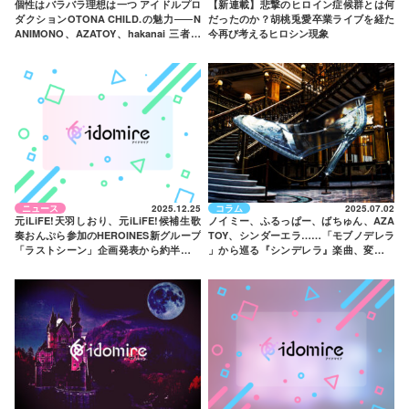
個性はバラバラ理想は一つ アイドルプロ
【新連載】悲撃のヒロイン症候群とは何
ダクションOTONA CHILD.の魅力
——
N
だったのか？胡桃兎愛卒業ライブを経た
ANIMONO、AZATOY、hakanai 三者三
今再び考えるヒロシン現象
様のグループを紹介
ニュース
2025.12.25
コラム
2025.07.02
元iLiFE!天羽しおり、元iLiFE!候補生歌
ノイミー、ふるっぱー、ばちゅん、AZA
奏おんぷら参加のHEROINES新グループ
TOY、シンダーエラ……「モブノデレラ
「ラストシーン」企画発表から約半年で
」から巡る『シンデレラ』楽曲、変わら
ついにデビュー！
ぬモチーフの強度と時代適性