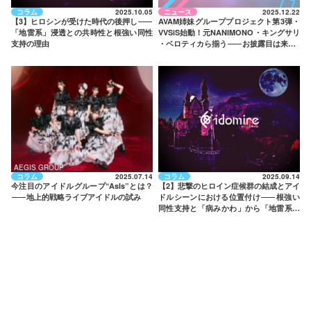
コラム
2025.10.05
ニュース
2025.12.22
【3】ヒロシンが受けた時代の後押し
——
AVAM姉妹グループプロジェクト第3弾・
「地雷系」浸透との共時性と根強い同性
VVSiS始動！元NANIMONO・キングサリ
支持の理由
・ベロティカら揃う
——
お披露目は来年1
月
AEGIS GROUP
コラム
2025.07.14
コラム
2025.09.14
今注目のアイドルグループ“AsIs”とは？
【2】悲撃のヒロイン症候群の結成とアイ
——
地上的戦略ライブアイドルの試み
ドルシーンにおける位置付け
——
根強い
同性支持と「病みかわ」から「地雷系」
への接続