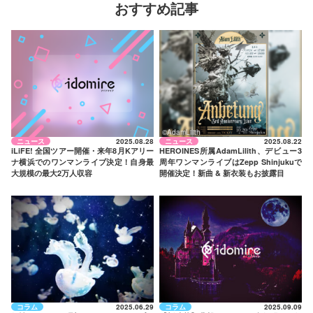
おすすめ記事
©AdamLilith
ニュース
2025.08.28
ニュース
2025.08.22
iLiFE! 全国ツアー開催・来年8月Kアリー
HEROINES所属AdamLilith、デビュー3
ナ横浜でのワンマンライブ決定！自身最
周年ワンマンライブはZepp Shinjukuで
大規模の最大2万人収容
開催決定！新曲 & 新衣装もお披露目
コラム
2025.06.29
コラム
2025.09.09