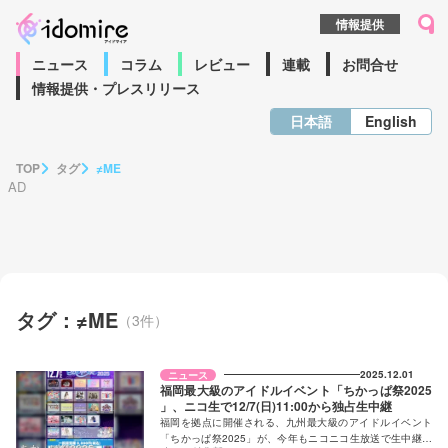
情報提供
ニュース
コラム
レビュー
連載
お問合せ
情報提供・プレスリリース
日本語
English
TOP
タグ
≠ME
タグ：≠ME
（3件）
2025.12.01
ニュース
福岡最大級のアイドルイベント「ちかっぱ祭2025
」、ニコ生で12/7(日)11:00から独占生中継
福岡を拠点に開催される、九州最大級のアイドルイベント
「ちかっぱ祭2025」が、今年もニコニコ生放送で生中継さ