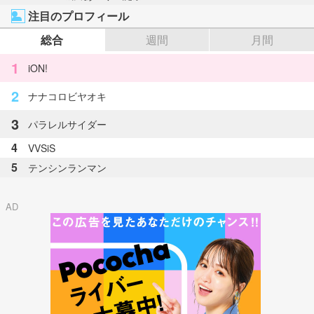
注目のプロフィール
総合
週間
月間
1
iON!
2
ナナコロビヤオキ
3
パラレルサイダー
4
VVSiS
5
テンシンランマン