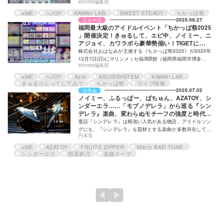
ちかっぱ祭2025
idomire編集部
れる事が決定！初年度の会場であったマリンメッセ福岡B館
に会場を移し、過去最大規模での開催となる。 毎回、全国
≠ME
≒JOY
KAWAII LAB.
SWEET STEADY
ちかっぱ祭
から人気アイドルグループが集結し、博多の地で熱い競演を
2025.08.27
ニュース
繰り広げる「ちかっぱ祭」は、今年で4回目を迎える超人気
福岡最大級のアイドルイベント「ちかっぱ祭2025
イベント。「ちかっぱ祭2025」の出演者は、私立恵比寿中
」開催決定！きゅるして、エビ中、ノイミー、ニ
学、≠ME、≒JOY、つばきファクトリー、 ロージークロニク
アジョイ、カワラボら豪華勢揃い！TIGETにて最
ル、櫻井優衣、SWEET STEADY、きゅるりんってしてみて
速先行チケット独占受付中
株式会社おはなみが主催する《ちかっぱ祭2025》が2025年
など多くの人気アイドルが登場！博多まで行けない！という
12月7日(日)にマリンメッセ福岡B館（福岡県福岡市博多区沖
株式会社おはなみ
idomire編集部
方は是非ニコニコ生放送で楽しもう。 ※本番組…
浜町2-1）にて開催される。 《ちかっぱ祭》は福岡最大級の
アイドル対バンイベントで、福岡で開催される本イベントを
≠ME
≒JOY
AsIs
ASOBISYSTEM
KAWAII LAB.
中心に各地で《ちかっぱ祭》および《ちかっぱ祭 mini》など
きゅるりんってしてみて
ちかっぱ祭
ライブ情報
の関連イベントが開催されている。《ちかっぱ祭》4回目と
2025.07.02
コラム
ノイミー、ふるっぱー、ばちゅん、AZATOY、シ
なる本イベントでは、きゅるりんってしてみて、私立恵比寿
ンダーエラ……「モブノデレラ」から巡る『シン
中学、つばきファクトリー、≠ME、≒JOYなど、豪華アイド
デレラ』楽曲、変わらぬモチーフの強度と時代適
ルが勢揃い。 KAWAII LAB.から新たに九州拠点として誕生
性
したKAWAII LAB. SOUTHや、QOOLONG所属で福岡を拠
童話『シンデレラ』は根強い人気がある物語。アイドルソン
点とする…
グにも、『シンデレラ』を題材とする楽曲が多数存在してい
円本実
る。本稿では、「モブノデレラ」を起点として『シンデレ
ラ』のモチーフを扱ったアイドルソングをピックアップし、
≠ME
AZATOY
FRUITS ZIPPER
Merry BAD TUNE.
この物語が今なお愛され、特にアイドルソングとして再解釈
シンダーエラ
指原莉乃
楽曲テーマ
される中で、どのように時代を映しているのか見ていこう。
前のページ
次のページ