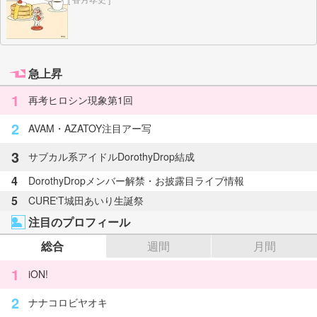
急上昇
1
再考ヒロシン現象第1回
2
AVAM・AZATOY注目アー写
3
サブカル系アイドルDorothyDrop結成
4
DorothyDropメンバー解禁・お披露目ライブ情報
5
CURE'T城田あいり生誕祭
注目のプロフィール
総合
週間
月間
1
iON!
2
ナナコロビヤオキ