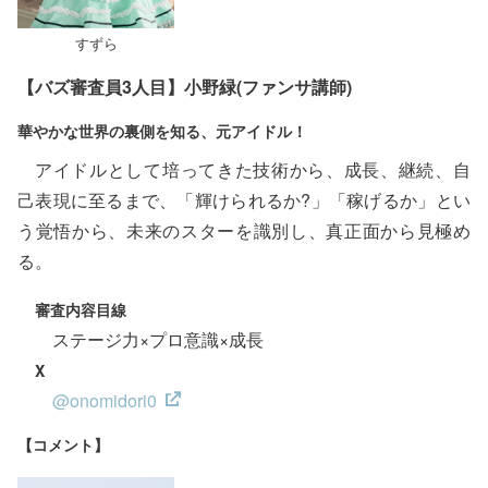
すずら
【バズ審査員3人目】小野緑(ファンサ講師)
華やかな世界の裏側を知る、元アイドル！
アイドルとして培ってきた技術から、成長、継続、自
己表現に至るまで、「輝けられるか?」「稼げるか」とい
う覚悟から、未来のスターを識別し、真正面から見極め
る。
審査内容目線
ステージ力×プロ意識×成長
X
@onomidori0
【コメント】