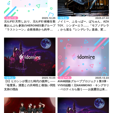
ニュース
2025.12.25
コラム
2025.07.02
元iLiFE!天羽しおり、元iLiFE!候補生歌
ノイミー、ふるっぱー、ばちゅん、AZA
奏おんぷら参加のHEROINES新グループ
TOY、シンダーエラ……「モブノデレラ
「ラストシーン」企画発表から約半年で
」から巡る『シンデレラ』楽曲、変わら
ついにデビュー！
ぬモチーフの強度と時代適性
コラム
2025.10.05
ニュース
2025.12.22
【3】ヒロシンが受けた時代の後押し
——
AVAM姉妹グループプロジェクト第3弾・
「地雷系」浸透との共時性と根強い同性
VVSiS始動！元NANIMONO・キングサリ
支持の理由
・ベロティカら揃う
——
お披露目は来年1
月