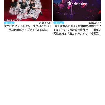
AEGIS GROUP
コラム
2025.07.14
コラム
2025.09.14
今注目のアイドルグループ“AsIs”とは？
【2】悲撃のヒロイン症候群の結成とアイ
——
地上的戦略ライブアイドルの試み
ドルシーンにおける位置付け
——
根強い
同性支持と「病みかわ」から「地雷系」
への接続