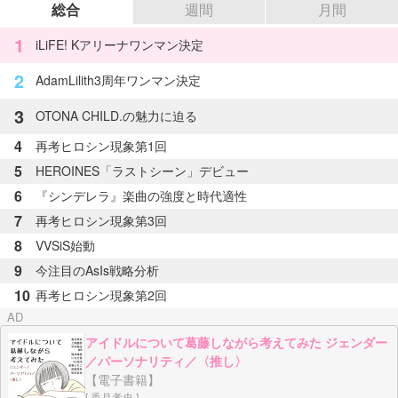
総合
週間
月間
1
iLiFE! Kアリーナワンマン決定
2
AdamLilith3周年ワンマン決定
3
OTONA CHILD.の魅力に迫る
4
再考ヒロシン現象第1回
5
HEROINES「ラストシーン」デビュー
6
『シンデレラ』楽曲の強度と時代適性
7
再考ヒロシン現象第3回
8
VVSiS始動
9
今注目のAsIs戦略分析
10
再考ヒロシン現象第2回
アイドルについて葛藤しながら考えてみた ジェンダー
／パーソナリティ／〈推し〉
【電子書籍】
[ 香月孝史 ]