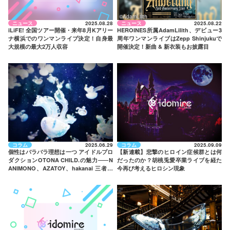
©AdamLilith
ニュース
2025.08.28
ニュース
2025.08.22
iLiFE! 全国ツアー開催・来年8月Kアリー
HEROINES所属AdamLilith、デビュー3
ナ横浜でのワンマンライブ決定！自身最
周年ワンマンライブはZepp Shinjukuで
大規模の最大2万人収容
開催決定！新曲 & 新衣装もお披露目
コラム
2025.06.29
コラム
2025.09.09
個性はバラバラ理想は一つ アイドルプロ
【新連載】悲撃のヒロイン症候群とは何
ダクションOTONA CHILD.の魅力
——
N
だったのか？胡桃兎愛卒業ライブを経た
ANIMONO、AZATOY、hakanai 三者三
今再び考えるヒロシン現象
様のグループを紹介